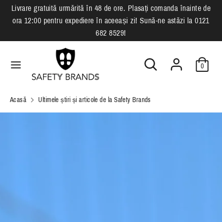
Sari
Livrare gratuită urmărită în 48 de ore. Plasați comanda înainte de
L
la
ora 12:00 pentru expediere în aceeași zi! Sună-ne astăzi la 0121
română
conținut
i
682 8529!
Căutare
Cauta
m
Cauta
Căutare
in
0
b
in
magazinul
magazinul
nostru
a
nostru
Acasă
Ultimele știri și articole de la Safety Brands