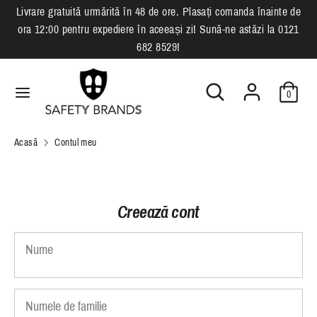
Sari
Livrare gratuită urmărită în 48 de ore. Plasați comanda înainte de
L
la
ora 12:00 pentru expediere în aceeași zi! Sună-ne astăzi la 0121
română
conținut
i
682 8529!
Căutare
Cauta
m
Cauta
Căutare
in
0
b
in
magazinul
magazinul
nostru
a
nostru
Acasă
Contul meu
Creează cont
Nume
Numele de familie